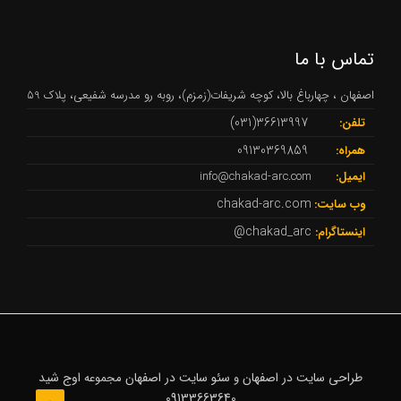
تماس با ما
اصفهان ، چهارباغ بالا، کوچه شریفات(زمزم)، روبه رو مدرسه شفیعی، پلاک 59
36613997(031)
تلفن:
09130369859
همراه:
ایمیل:
info@chakad-arc.com
chakad-arc.com
وب سایت:
chakad_arc@
اینستاگرام:
طراحی سایت در اصفهان
سئو سایت در اصفهان
اوج شید
و
مجموعه
09133663640