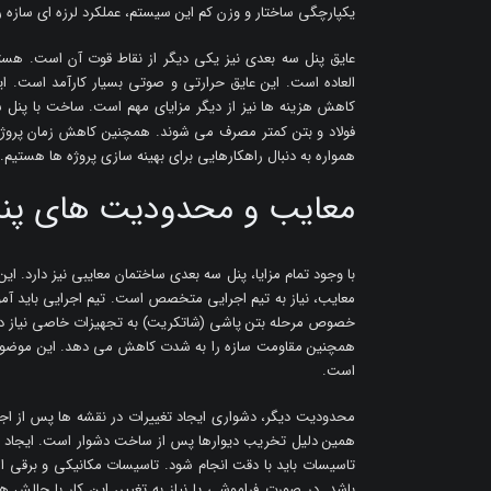
یکپارچگی ساختار و وزن کم این سیستم، عملکرد لرزه ای سازه
عایق پنل سه بعدی نیز یکی دیگر از نقاط قوت آن است. هست
العاده است. این عایق حرارتی و صوتی بسیار کارآمد است.
کاهش هزینه ها نیز از دیگر مزایای مهم است. ساخت با پنل
فولاد و بتن کمتر مصرف می شوند. همچنین کاهش زمان پروژ
همواره به دنبال راهکارهایی برای بهینه سازی پروژه ها هستیم.
معایب و محدودیت های پنل
با وجود تمام مزایا، پنل سه بعدی ساختمان معایبی نیز دارد. ای
خصوص مرحله بتن پاشی (شاتکریت) به تجهیزات خاصی نیاز دارد
همچنین مقاومت سازه را به شدت کاهش می دهد. این موضوع 
است.
محدودیت دیگر، دشواری ایجاد تغییرات در نقشه ها پس از اجر
همین دلیل تخریب دیوارها پس از ساخت دشوار است. ایجاد باز
تاسیسات باید با دقت انجام شود. تاسیسات مکانیکی و برقی از د
باشد. در صورت فراموشی یا نیاز به تغییر، این کار با چالش ه