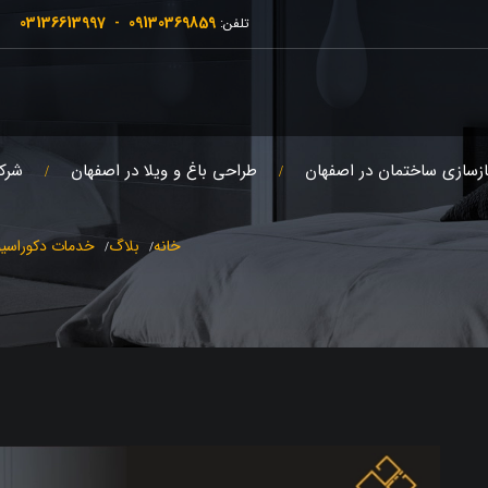
03136613997
09130369859
تلفن:
-
ازسازی ساختمان در اصفهان
طراحی باغ و ویلا در اصفهان
شرک
خانه
بلاگ
خدمات دکوراسی