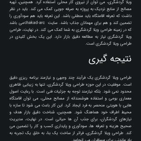
ویلا گردشگری، می توان از نیروی کار محلی استفاده کرد. همچنین، تهیه
مصالح از منابع نزدیک به پروژه به صرفه جویی کمک می کند. باید در نظر
داشت که تعرفه اقامتگاه باید منطقی باشد. این تعرفه باید هم سودآوری را
تضمین کند و هم برای مهمانان جذاب باشد. سایت chakad-arcمی باشد
که در زمینه طراحی ویلا گردشگری به شما کمک می کند. در نهایت، طراحی
ویلا گردشگری نیاز به مطالعه دقیق بازار دارد. این یک بخش کلیدی در
طراحی ویلا گردشگری است.
نتیجه گیری
طراحی ویلا گردشگری یک فرآیند چند وجهی و نیازمند برنامه ریزی دقیق
است. موفقیت در این حوزه طراحی ویلا گردشگری، تنها به زیبایی ظاهری
محدود نمی شود. بلکه نیازمند توجه به جزئیات فنی است. با رعایت اصول
معماری بومی و استفاده هوشمندانه از مصالح محلی، می توان اقامتگاه
هایی با هویتی منحصر به فرد ایجاد کرد. این کار باعث می شود تا سازه با
محیط اطراف خود هماهنگ شود. همچنین، شناخت دقیق بازار هدف و
نیازهای گردشگران، برای جذب آن ها حیاتی است. در نهایت، مدیریت
صحیح هزینه و تعرفه ها، سودآوری و پایداری کسب و کار را تضمین می
کند. طراحی ویلا گردشگری، فراتر از ساخت یک بنا، به خلق یک تجربه به
یاد ماندنی برای مسافران می انجامد.