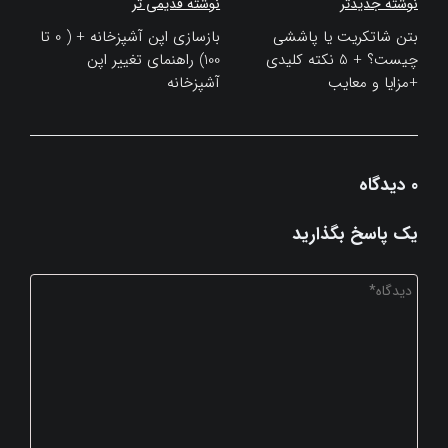
راهبری
نوشته جدیدتر
نوشته قدیمی تر
نوشته
بتن شاتکریت یا پاششی
بازسازی اپن آشپزخانه + ( 0 تا
چیست؟ + 5 نکته کلیدی
100) راهنمای تغییر اپن
+مزایا و معایب
آشپزخانه
0 دیدگاه
یک پاسخ بگذارید