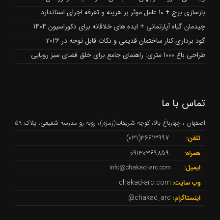
بازسازی برج + 10 عامل موثر بر هزینه و تعرفه اجرای استاندارد
چیدمان گیاه آپارتمانی + ایده های خلاقانه برای دکوراسیون 1404
گود برداری کنار ساختمان قدیمی و نکات قابل توجه در 2026
طراحی باغ 1000 متری: راهنمای جامع برای خلق فضای سبز رویایی
تماس با ما
اصفهان ، چهارباغ بالا، کوچه شریفات(زمزم)، روبه رو مدرسه شفیعی، پلاک 59
36613997(031)
تلفن:
09130369859
همراه:
ایمیل:
info@chakad-arc.com
chakad-arc.com
وب سایت:
chakad_arc@
اینستاگرام: