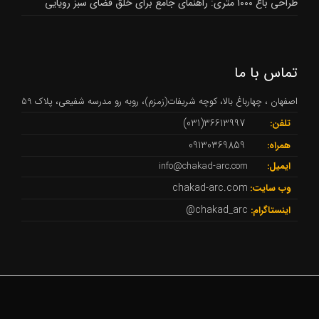
طراحی باغ 1000 متری: راهنمای جامع برای خلق فضای سبز رویایی
تماس با ما
اصفهان ، چهارباغ بالا، کوچه شریفات(زمزم)، روبه رو مدرسه شفیعی، پلاک 59
36613997(031)
تلفن:
09130369859
همراه:
ایمیل:
info@chakad-arc.com
chakad-arc.com
وب سایت:
chakad_arc@
اینستاگرام: