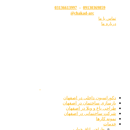
تلفن:
-
03136613997
09130369859
اینستاگرام:
chakad-arc@
تماس با ما
درباره ما
دکوراسیون داخلی در اصفهان
بازسازی ساختمان در اصفهان
طراحی باغ و ویلا در اصفهان
شرکت ساختمانی در اصفهان
نمونه کارها
خدمات
طراحی اتاق خواب