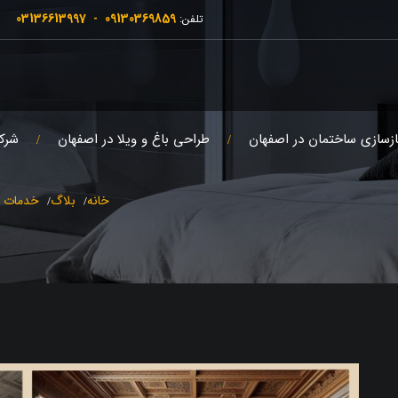
03136613997
09130369859
تلفن:
-
ازسازی ساختمان در اصفهان
طراحی باغ و ویلا در اصفهان
شرک
خانه
بلاگ
خدمات ب