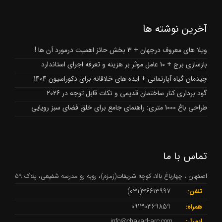
آخرین نوشته ها
ویلا های معروف درجهان + 3 بخش حائز اهمیت درمورد آن ها !
بازسازی برج + 10 عامل موثر بر هزینه و تعرفه اجرای استاندارد
چیدمان گیاه آپارتمانی + ایده های خلاقانه برای دکوراسیون 1404
گود برداری کنار ساختمان قدیمی و نکات قابل توجه در 2026
طراحی باغ 1000 متری: راهنمای جامع برای خلق فضای سبز رویایی
تماس با ما
اصفهان ، چهارباغ بالا، کوچه شریفات(زمزم)، روبه رو مدرسه شفیعی، پلاک 59
36613997(031)
تلفن:
09130369859
همراه:
ایمیل:
info@chakad-arc.com