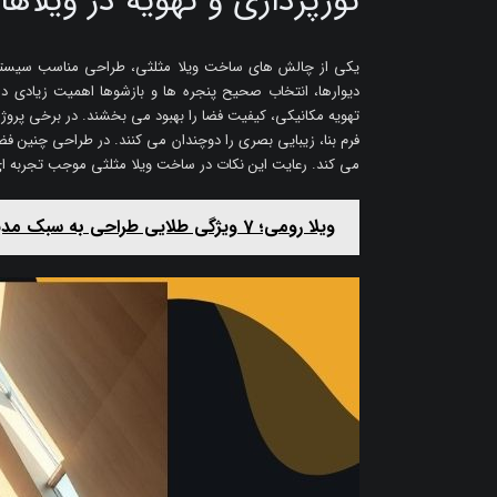
نورپردازی و تهویه در ویلاه
یکی از چالش های ساخت ویلا مثلثی، طراحی مناسب سیستم ن
دیوارها، انتخاب صحیح پنجره ها و بازشوها اهمیت زیادی دا
تهویه مکانیکی، کیفیت فضا را بهبود می بخشند. در برخی پروژه
فرم بنا، زیبایی بصری را دوچندان می کنند. در طراحی چنین فض
می کند. رعایت این نکات در ساخت ویلا مثلثی موجب تجربه ای
ویلا رومی؛ 7 ویژگی طلایی طراحی به سبک مدیترانه ای ایتالیایی