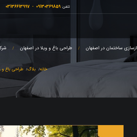
03136613997
09130369859
تلفن:
-
ازسازی ساختمان در اصفهان
طراحی باغ و ویلا در اصفهان
شرک
خانه
بلاگ
طراحی باغ و و