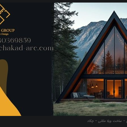
ی – ساخت ویلا مثلثی – چکاد