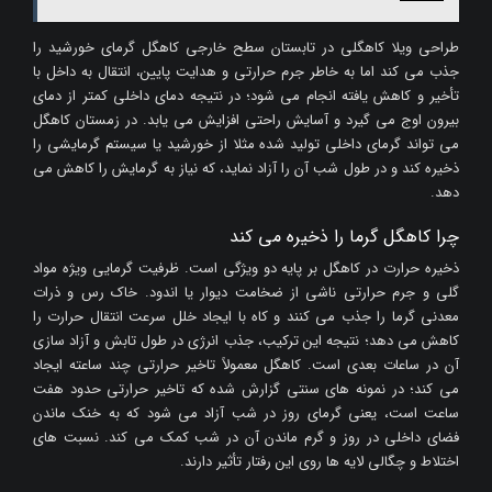
طراحی ویلا کاهگلی در تابستان سطح خارجی کاهگل گرمای خورشید را
جذب می کند اما به خاطر جرم حرارتی و هدایت پایین، انتقال به داخل با
تأخیر و کاهش یافته انجام می شود؛ در نتیجه دمای داخلی کمتر از دمای
بیرون اوج می گیرد و آسایش راحتی افزایش می یابد. در زمستان کاهگل
می تواند گرمای داخلی تولید شده مثلا از خورشید یا سیستم گرمایشی را
ذخیره کند و در طول شب آن را آزاد نماید، که نیاز به گرمایش را کاهش می
دهد.
چرا کاهگل گرما را ذخیره می کند
ذخیره حرارت در کاهگل بر پایه دو ویژگی است. ظرفیت گرمایی ویژه مواد
گلی و جرم حرارتی ناشی از ضخامت دیوار یا اندود. خاک رس و ذرات
معدنی گرما را جذب می کنند و کاه با ایجاد خلل سرعت انتقال حرارت را
کاهش می دهد؛ نتیجه این ترکیب، جذب انرژی در طول تابش و آزاد سازی
آن در ساعات بعدی است. کاهگل معمولاً تاخیر حرارتی چند ساعته ایجاد
می کند؛ در نمونه های سنتی گزارش شده که تاخیر حرارتی حدود هفت
ساعت است، یعنی گرمای روز در شب آزاد می شود که به خنک ماندن
فضای داخلی در روز و گرم ماندن آن در شب کمک می کند. نسبت های
اختلاط و چگالی لایه ها روی این رفتار تأثیر دارند.