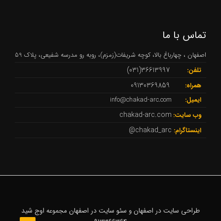
تماس با ما
اصفهان ، چهارباغ بالا، کوچه شریفات(زمزم)، روبه رو مدرسه شفیعی، پلاک 59
36613997(031)
تلفن:
09130369859
همراه:
ایمیل:
info@chakad-arc.com
chakad-arc.com
وب سایت:
chakad_arc@
اینستاگرام:
طراحی سایت در اصفهان
سئو سایت در اصفهان
اوج شید
و
مجموعه