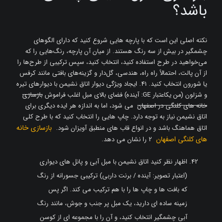
باشد؟
نکته اصلی این است که با پارچه هایی شروع کنید که دارای الگوهای
چشمگیر در بیش از سه رنگ هستند. از میان آن پارچه، رنگ‌هایی را که
می‌خواهید در طرح استفاده کنید، انتخاب کنید، سپس ترکیبی از طرح‌ها را
از آن پالت، احتمالاً راه راه، هندسی، گل‌دار و گزینه‌های بافتی مانند کرفس
یا شورون انتخاب کنید. 41. ایجاد ویژگی دیوار اتاق نشیمن با دیوارهای تیره
و شزلون (من یکاعتبار GE: آینده) فضای بالای مبل اغلب فراموش
بازسازی
خانه های کلنگی در اصفهان
می شود، اما به اندازه هر ایده دیگری برای
اتاق نشیمن نیاز به توجه دارد. چاپ هایی را انتخاب کنید که با طرح کلی
بازسازی خانه
اتاق هماهنگ باشد و در انواع قاب های منطبق آویزان شود.
های کلنگی اصفهان
2 را نشان می دهد.
اظهار نظر کنید اتاق نشیمن با مبل آبی و پانل های دیواری
(اعتبار تصویر: آینده / برنت داربی) ترکیبی جسورانه از رنگ
که بافت ها و چاپ ها را با هم ترکیب می کند. اگر پس
زمینه ساده ای دارید، یک مبل پر جنب و جوش، مانند رنگ
آبی چشمگیر انتخاب کنید، و آن را با مجموعه ای از کوسن