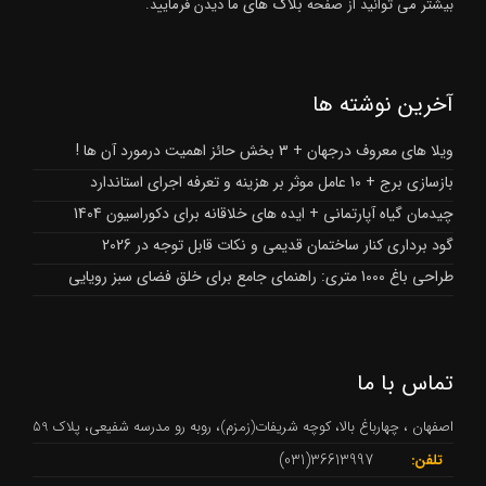
بلاگ های
بیشتر می توانید از صفحه
ما دیدن فرمایید.
آخرین نوشته ها
ویلا های معروف درجهان + 3 بخش حائز اهمیت درمورد آن ها !
بازسازی برج + 10 عامل موثر بر هزینه و تعرفه اجرای استاندارد
چیدمان گیاه آپارتمانی + ایده های خلاقانه برای دکوراسیون 1404
گود برداری کنار ساختمان قدیمی و نکات قابل توجه در 2026
طراحی باغ 1000 متری: راهنمای جامع برای خلق فضای سبز رویایی
تماس با ما
اصفهان ، چهارباغ بالا، کوچه شریفات(زمزم)، روبه رو مدرسه شفیعی، پلاک 59
36613997(031)
تلفن: