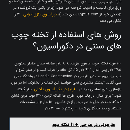
دارد.
این به عنوان کفپوش زبانه و شیار و همچنین تخته و
دکوراسیون جدید منزل
ورق برای کابینت و آسیاب فروخته می شود. (برای یافتن یک فروشنده در
دکوراسیون منزل ایرانی
نزدیکی خود از Lyptus.com دیدن کنید.)
3 را
نشان می دهد.
روش های استفاده از تخته چوب
های سنتی در دکوراسیون؟
100 فوت تخته چوب ماهون هزینه: 808 دلار هزینه همان مقدار لیپتوس:
395 دلار پس انداز: 413 دلار 15. کل خانه را خراب کنید و از صفر شروع
کنید پل ایروین، مدیر طراحی در Landis Construction در واشنگتن دی
سی گفت: “بیشتر مشتریان نمی خواهند این کلمات را بشنوند. اما در مورد
قرنیز در دکوراسیون داخلی
بازسازی های اساسی باید در
نظر گرفته
شود.” برای مثال، در یک مورد، طرح ها اضافه کردن 1300 فوت مربع نشان
داد که خانه در حال حاضر برخی از فونداسیون ها خارج از مشخصات
هستند و باید جایگزین شوند – پیشنهاد 30000 دلار.
هارمونی در طراحی + 11 نکته مهم