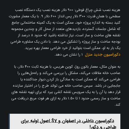
هزینه نصب شش چراغ قوطی: 900 دلار هزینه نصب یک دستگاه نصب
سطحی با همان قدرت: 300 دلار پس انداز: 600 دلار 9. با یک معمار مشورت
کنید بسته به اندازه پروژه خود، ممکن است به یک کمیته ساختمانی جامع
که شامل جلسات گسترده، بازدیدهای متعدد از محل کار و چندین مجموعه
نقشه های ساخت و ساز است، نیاز نداشته باشید که حدود 8 درصد از
بودجه ساخت و ساز پروژه را تشکیل می دهد. با دادن یک مشاوره طراحی
یک بار به او، ممکن است بتوانید از خرد طراحی معمار بهره ببرید.
دکوراسیون جدید منزل
1 را نشان می دهد.
به عنوان مثال، معمار باتون روژ، کوین هریس، با هزینه ثابت 400 دلار، با
صاحب خانه ملاقات می‌کند، مشکل را بررسی می‌کند و راه‌حل‌هایی را
طراحی می‌کند که ممکن است به سادگی باز کردن دیوار جداکننده یا
جابجایی در باشد. سپس صاحب خانه می تواند طرح را در اختیار سازنده
قرار دهد یا آن را به یک سرویس نقشه کشی ببرد که برای تهیه نقشه های
ساخت و ساز رسمی حدود 1 تا 1.50 دلار به ازای هر فوت مربع دریافت می
کند.
دکوراسیون داخلی در اصفهان و 7$ اصول اولیه برای
طراحی و دکور!