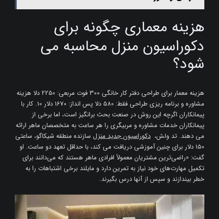
هزینه معماری چگونه برای
دکوراسیون منزل محاسبه می
شود؟
هزینه معمار برای طراحی دفتر کار خانگی 300 فوت مربعی: 2250 دلا هزینه
مشاوره و برنامه ریزی طراحی فقط: 580 دلا پس انداز: 1670 دلار 10. کار با
پیمانکاران اگرچه این روش در صنعت بحث برانگیز است، اما برخی از
پیمانکاران خدمات مشاوره و مربیگری را هر ساعت به متخصصان ماهر ارائه
می دهند. تد ولش،
دکوراسیون جدید منزل
سازنده منطقه شیکاگو، ساعتی
150 دلار برای چنین آموزشی دریافت می کند، با حداقل تعهد دو ساعت. او
گفت: «راضی‌ترین مشتریان معمولاً افرادی ماهر هستند که می‌دانند برای
تکمیل مهارت‌های خود نیاز به تمرین دارد و مایلند برخی اشتباهات را به
خطر بیندازند و سپس از آنها درس بگیرند.