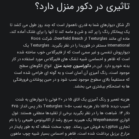
تاثیری در دکور منزل دارد؟
اگر شکل دیوارهای شما به قدری ناهموار است که چند روز طول می کشد تا
یک پیمانکار رنگ را پر کند و شن و ماسه کند تا آنها را برای غلتک آماده کند،
ماده ای مانند Texturglas از Deerfield Beach، شرکت Roos
International مستقر در فلوریدا را در نظر بگیرید. Texturglas یک
دیوارپوش تنفسی و غیر سمی است که از فایبرگلاس خوب ساخته شده
است که ظاهر و احساسی شبیه تشک های فایبرگلاس مورد استفاده در کار
بدنه خودرو دارد. این در
دکوراسیون جدید منزل
انواع الگوهای سطح
موجود است، رنگ آمیزی آن آسان است و به گونه ای طراحی شده است
که مستقیماً بالای سطوح موجود نصب شود و در حین پوشاندن فرورفتگی
ها به استحکام بیشتری می بخشد.
هزینه تعمیر و رنگ آمیزی یک اتاق 15 در 20 فوتی با دیوارهای به شدت
آسیب دیده: 1525 دلار هزینه نصب Texturglas: 1050 دلار پس انداز: 475
دلار 14. شباهت ها را در نظر بگیرید برخی از تقلیدها منطقی هستند: غول
الواری Weyerhaeuser یک هیبرید سریع رشد از اکالیپتوس طبیعی را با نام
تجاری Lyptus به فروش می رساند. چوب سخت شفاف که به طور پایدار در
مزارع برزیل برداشت شده است، ظاهر و احساس بسیار شبیه چوب ماهون