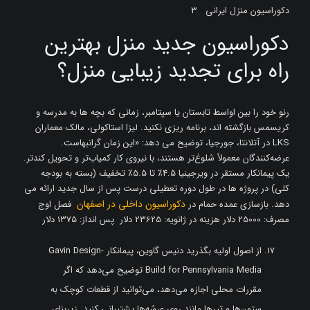
دکوراسیون منزل ایرانی 3
دکوراسیون جدید منزل بهترین
راه برای تجدید زیبایی منزل؟
رنو خود را بین اواسط تابستان یا سپتامبر، زمانی که بچه ها به مدرسه و
کریسمس بازگشته اند، برنامه ریزی نکنید. لیزا استاکولی، مالک معماران
LKS در آتلانتا، جورجیا، توضیح می دهد: «این زمان گرانبهاست.
عرضه‌کنندگان معمولاً شلوغ‌تر هستند، با نیروی کار کمیاب‌تر و تحویل کندتر.
یک پیمانکار مستقر در ویرجینیا 4.5٪ تا 5.5٪ تخفیف (بسته به بودجه
کلی) در پروژه ها در طول دوره تعطیلی درست پس از سال جدید ارائه می
دکوراسیون داخلی در اصفهان
دهد. بازسازی عمده حمام در
فصل اوج
مصرف: 25000 دلار هزینه در ژانویه: 23625 دلار پس انداز: 1375 دلار
از اصول اولیه بگذرید دنیس گاوین، پیمانکار Gavin Design-
Build for Pennsylvania Media توضیح می‌دهد که اگر
مقررات محلی اجازه می‌دهد، می‌توانید از قطعات کوچک به
ستون‌ها و تیرها مانند روی عرشه‌ها پشتیبانی کنید. زیربنای