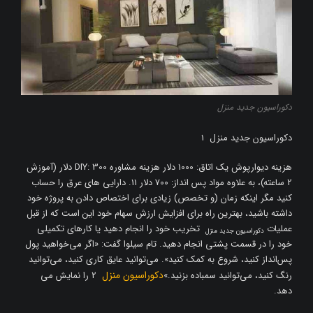
دکوراسیون جدید منزل
دکوراسیون جدید منزل 1
هزینه دیوارپوش یک اتاق: 1000 دلار هزینه مشاوره DIY: 300 دلار (آموزش
2 ساعته)، به علاوه مواد پس انداز: 700 دلار 11. دارایی های عرق را حساب
کنید مگر اینکه زمان (و تخصص) زیادی برای اختصاص دادن به پروژه خود
داشته باشید، بهترین راه برای افزایش ارزش سهام خود این است که از قبل
عملیات
تخریب خود را انجام دهید یا کارهای تکمیلی
دکوراسیون جدید منزل
خود را در قسمت پشتی انجام دهید. تام سیلوا گفت: «اگر می‌خواهید پول
پس‌انداز کنید، شروع به کمک کنید». می‌توانید عایق کاری کنید، می‌توانید
دکوراسیون منزل
رنگ کنید، می‌توانید سمباده بزنید.»
2 را نمایش می
دهد.