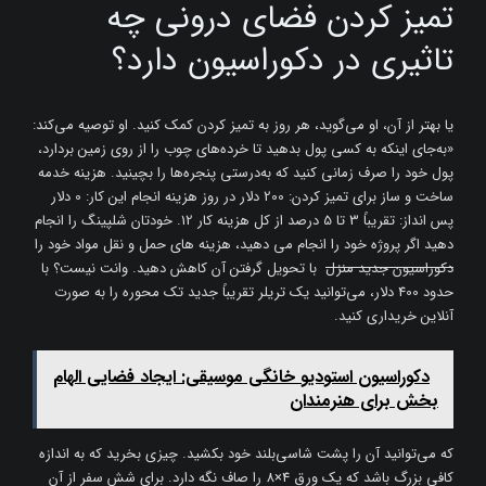
تمیز کردن فضای درونی چه
تاثیری در دکوراسیون دارد؟
یا بهتر از آن، او می‌گوید، هر روز به تمیز کردن کمک کنید. او توصیه می‌کند:
«به‌جای اینکه به کسی پول بدهید تا خرده‌های چوب را از روی زمین بردارد،
پول خود را صرف زمانی کنید که به‌درستی پنجره‌ها را بچینید. هزینه خدمه
ساخت و ساز برای تمیز کردن: 200 دلار در روز هزینه انجام این کار: 0 دلار
پس انداز: تقریباً 3 تا 5 درصد از کل هزینه کار 12. خودتان شلپینگ را انجام
دهید اگر پروژه خود را انجام می دهید، هزینه های حمل و نقل مواد خود را
دکوراسیون جدید منزل
با تحویل گرفتن آن کاهش دهید. وانت نیست؟ با
حدود 400 دلار، می‌توانید یک تریلر تقریباً جدید تک محوره را به صورت
آنلاین خریداری کنید.
دکوراسیون استودیو خانگی موسیقی: ایجاد فضایی الهام
بخش برای هنرمندان
که می‌توانید آن را پشت شاسی‌بلند خود بکشید. چیزی بخرید که به اندازه
کافی بزرگ باشد که یک ورق 4×8 را صاف نگه دارد. برای شش سفر از آن