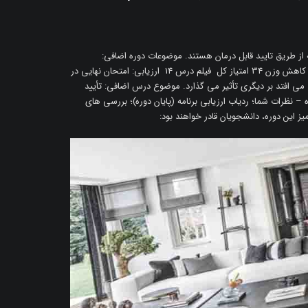
از طریق تایید قابل درمان هستند. موضوعات دوره اضافی:
عزت نفس؛ مانیفست کاهش وزن 34 امتیاز کل فیلم درس 14 ارزیابی: امتحان نهایی در
 می افتد بر دیگری تأثیر می گذارد. موضوع درس اضافی: تأیید
ه: رای نهایی دوره – نظرات شما؛ ردیاب ارزیابی برنامه (پایان دوره)؛ بررسی های