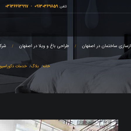
03136613997
09130369859
تلفن:
-
ازسازی ساختمان در اصفهان
طراحی باغ و ویلا در اصفهان
شرک
خانه
بلاگ
خدمات دکوراسیو