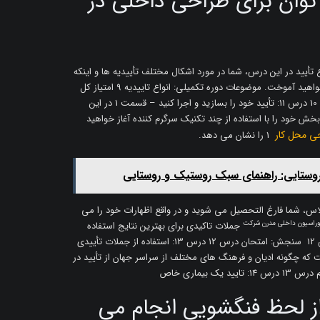
توان برای طراحی داخلی در
 فیلم درس 9 سنجش: امتحان درس 9 درس 10: انواع تأیید در این درس، شما در مورد اشکال مختلف تأییدیه ها و اینکه
چگونه هر کدام به تنهایی یا در ترکیب با دیگران کار می کنند، خواهید آموخت. موضوعات دوره تکمیلی: انواع تاییدیه 9 امتیاز کل
فیلم درس 10 بحث درس: نوع تاییدی سنجش: امتحان درس 10 درس 11: تأیید خود را بسازید و اجرا کنید – قسمت 1 در این
خش خود را با استفاده از چند تکنیک سرگرم کننده آغاز خواهید
ی محل کار
1 را نشان می دهد.
 روستایی: راهنمای سبک روستیک و روستایی
د را بسازید و اجرا کنید – قسمت 2 در این کلاس، شما فارغ التحصیل می شوید و در واقع اظهارات خود را می
وراسیون داخلی مدرن شرکت
جملات تاکیدی برای بهترین نتایج استفاده
کنید و همچنین سفر خود را دنبال کنید. 10 امتیاز کل فیلم درس 12 سنجش: امتحان درس 12 درس 13: استفاده از جملات تأییدی
 که چگونه ادیان و فرهنگ های مختلف از سراسر جهان از تأیید در
از لحظ فنگشویی انجام می