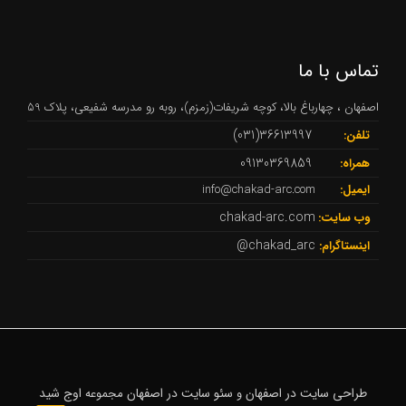
تماس با ما
اصفهان ، چهارباغ بالا، کوچه شریفات(زمزم)، روبه رو مدرسه شفیعی، پلاک 59
36613997(031)
تلفن:
09130369859
همراه:
ایمیل:
info@chakad-arc.com
chakad-arc.com
وب سایت:
chakad_arc@
اینستاگرام:
طراحی سایت در اصفهان
سئو سایت در اصفهان
اوج شید
و
مجموعه