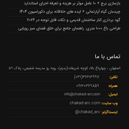
بازسازی برج + 10 عامل موثر بر هزینه و تعرفه اجرای استاندارد
چیدمان گیاه آپارتمانی + ایده های خلاقانه برای دکوراسیون 1404
گود برداری کنار ساختمان قدیمی و نکات قابل توجه در 2026
طراحی باغ 1000 متری: راهنمای جامع برای خلق فضای سبز رویایی
تماس با ما
اصفهان ، چهارباغ بالا، کوچه شریفات(زمزم)، روبه رو مدرسه شفیعی، پلاک 59
36613997(031)
تلفن:
09130369859
همراه:
ایمیل:
info@chakad-arc.com
chakad-arc.com
وب سایت:
chakad_arc@
اینستاگرام: