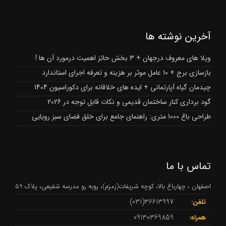
آخرین نوشته ها
ویلا های معروف درجهان + 3 بخش حائز اهمیت درمورد آن ها !
بازسازی برج + 10 عامل موثر بر هزینه و تعرفه اجرای استاندارد
چیدمان گیاه آپارتمانی + ایده های خلاقانه برای دکوراسیون 1404
گود برداری کنار ساختمان قدیمی و نکات قابل توجه در 2026
طراحی باغ 1000 متری: راهنمای جامع برای خلق فضای سبز رویایی
تماس با ما
اصفهان ، چهارباغ بالا، کوچه شریفات(زمزم)، روبه رو مدرسه شفیعی، پلاک 59
36613997(031)
تلفن:
09130369859
همراه: